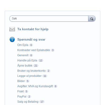
Søk
Ta kontakt for hjelp
Spørsmål og svar
Om Epla
6
Kostnader ved Eplabutikk
3
Generelt
6
Handle på Epla
12
Åpne butikk
21
Bruker og brukerkonto
2
Legge ut produkter
11
Bilder
5
Avgifter: MVA og Kunstavgift
8
Frakt
5
PayPal
2
Salg og Betaling
17