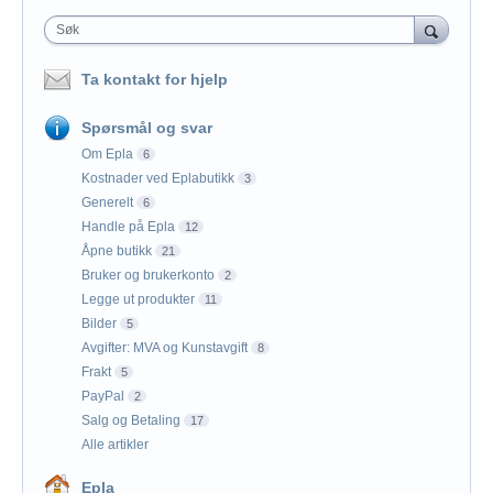
Søk
Ta kontakt for hjelp
Spørsmål og svar
Om Epla
6
Kostnader ved Eplabutikk
3
Generelt
6
Handle på Epla
12
Åpne butikk
21
Bruker og brukerkonto
2
Legge ut produkter
11
Bilder
5
Avgifter: MVA og Kunstavgift
8
Frakt
5
PayPal
2
Salg og Betaling
17
Alle artikler
Epla