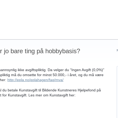
er jo bare ting på hobbybasis?
nsynlig ikke avgiftspliktig. Da velger du “Ingen Avgift (0,0%)”
tspliktig må du omsette for minst 50.000,- i året, og du må være
her:
http://epla.no/eplahagen/faq/mva/
 du betale Kunstavgift til Bildende Kunstneres Hjelpefond på
tt for Kunstavgift. Les mer om Kunstavgift her: