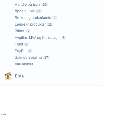
Handle på Epla
12
Åpne butikk
21
Bruker og brukerkonto
2
Legge ut produkter
11
Bilder
5
Avgifter: MVA og Kunstavgift
8
Frakt
5
PayPal
2
Salg og Betaling
17
Alle artikler
Epla
inger