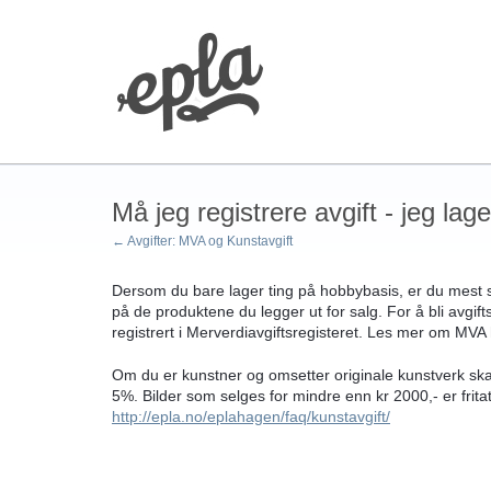
Må jeg registrere avgift - jeg lag
← Avgifter: MVA og Kunstavgift
Dersom du bare lager ting på hobbybasis, er du mest san
på de produktene du legger ut for salg. For å bli avgif
registrert i Merverdiavgiftsregisteret. Les mer om
MVA
Om du er kunstner og omsetter originale kunstverk skal
5%. Bilder som selges for mindre enn kr 2000,- er frita
http://epla.no/eplahagen/faq/kunstavgift/