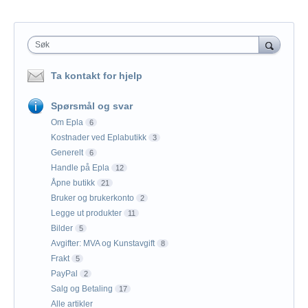
Søk
Ta kontakt for hjelp
Spørsmål og svar
Om Epla
6
Kostnader ved Eplabutikk
3
Generelt
6
Handle på Epla
12
Åpne butikk
21
Bruker og brukerkonto
2
Legge ut produkter
11
Bilder
5
Avgifter: MVA og Kunstavgift
8
Frakt
5
PayPal
2
Salg og Betaling
17
Alle artikler